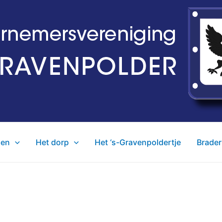
den
Het dorp
Het ‘s-Gravenpoldertje
Brader