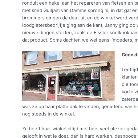
ronduit een hekel aan het repareren van fietsen en 
met smid Guiljam van Damme sprong hij in dat gat 
brommers gingen de deur uit en de winkel werd verde
loodgietersbedrijfje ging aan de kant, Janny ging op 
nieuwe dingen storten, zoals de Fissler snelkookpan
dat product. Soms dachten we wel eens: ‘moeders, mo
Geen d
Leeftij
klanten
die too
korte z
zaterda
was ze op haar platte dak te vinden, genietend van h
nog steeds in de winkel.
Ze heeft haar winkel altijd met heel veel plezier ged
gelooft in wat je doet, dan is hard werken, desnoods