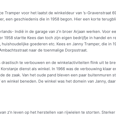
e Tramper voor het laatst de winkeldeur van ’s-Gravenstraat 69
 een geschiedenis die in 1958 begon. Hier een korte terugbli
rlands- Indië in de garage van z’n broer Arjaan werken. Voor e
ber 1958 startte Kees dan toch zijn eigen bedrijfje in handel en r
ra, huishoudelijke goederen etc. Kees en Janny Tramper, die in 1
Ambachtsstraat naar de toenmalige Dorpsstraat.
drastisch te verbouwen en de winkelactiviteiten flink uit te bre
orstanje dienst als winkel. In 1966 was de verbouwing klaar e
e de zaak. Van het oude pand bleven een paar buitenmuren st
f en winkel beneden. De winkel was het domein van Janny, daar
n z’n leven op het herstellen van rijwielen te storten. Sterker 