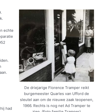
.
k.
en echte
eparatie
952
iden.
n
aan.
De driejarige Florence Tramper reikt
burgemeester Quarles van Ufford de
sleutel aan om de nieuwe zaak teopenen,
1966. Rechts is nog net Ad Tramper te
hij had
zien. (Foto familie Tramper)