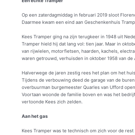
Een echte Tramper
Op een zaterdagmiddag in februari 2019 sloot Florenc
Daarmee kwam een eind aan Geschenkenhuis Tramper,
Kees Tramper ging na zijn terugkeer in 1948 uit Nede
Tramper hield hij dat lang vol: tien jaar. Maar in okto
van rijwielen, motorfietsen, haarden, kachels, elect
waren getrouwd, verhuisden in oktober 1958 van de 
Halverwege de jaren zestig rees het plan om het huis 
Tijdens de verbouwing deed de garage van de buren K
overbuurman burgemeester Quarles van Ufford opend
Voortaan woonde de familie boven en was het bedrij
vertoonde Kees zich zelden.
Aan het gas
Kees Tramper was te technisch om zich voor de rest va