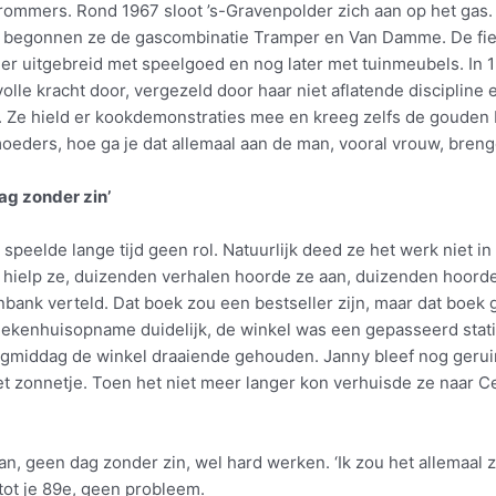
brommers. Rond 1967 sloot ’s-Gravenpolder zich aan op het gas
en begonnen ze de gascombinatie Tramper en Van Damme. De fi
r uitgebreid met speelgoed en nog later met tuinmeubels. In 1
volle kracht door, vergezeld door haar niet aflatende discipline 
. Ze hield er kookdemonstraties mee en kreeg zelfs de gouden F
eders, hoe ga je dat allemaal aan de man, vooral vrouw, breng
ag zonder zin’
d speelde lange tijd geen rol. Natuurlijk deed ze het werk niet 
 hielp ze, duizenden verhalen hoorde ze aan, duizenden hoord
nbank verteld. Dat boek zou een bestseller zijn, maar dat boek
iekenhuisopname duidelijk, de winkel was een gepasseerd stati
gmiddag de winkel draaiende gehouden. Janny bleef nog gerui
et zonnetje. Toen het niet meer langer kon verhuisde ze naar C
aan, geen dag zonder zin, wel hard werken. ‘Ik zou het allemaal z
 tot je 89e, geen probleem.