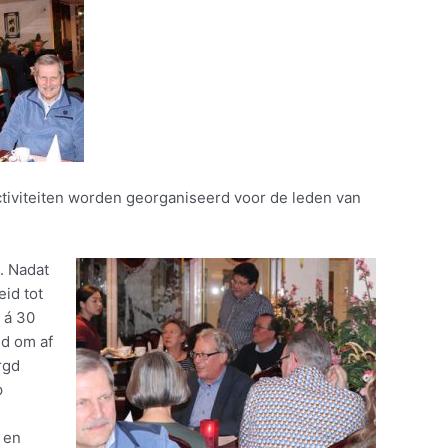
activiteiten worden georganiseerd voor de leden van
. Nadat
eid tot
 á 30
id om af
rgd
p
 en