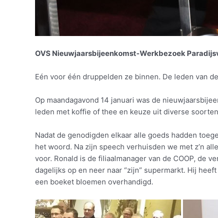
OVS Nieuwjaarsbijeenkomst-Werkbezoek Paradijsv
Eén voor één druppelden ze binnen. De leden van d
Op maandagavond 14 januari was de nieuwjaarsbijeenk
leden met koffie of thee en keuze uit diverse soorten
Nadat de genodigden elkaar alle goeds hadden toegewe
het woord. Na zijn speech verhuisden we met z’n all
voor. Ronald is de filiaalmanager van de COOP, de v
dagelijks op en neer naar “zijn” supermarkt. Hij hee
een boeket bloemen overhandigd.