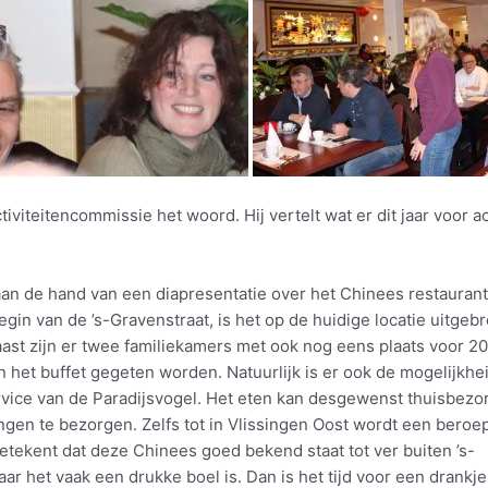
tiviteitencommissie het woord. Hij vertelt wat er dit jaar voor 
t aan de hand van een diapresentatie over het Chinees restaurant
gin van de ’s-Gravenstraat, is het op de huidige locatie uitgebr
aast zijn er twee familiekamers met ook nog eens plaats voor 20
het buffet gegeten worden. Natuurlijk is er ook de mogelijkhe
ervice van de Paradijsvogel. Het eten kan desgewenst thuisbezo
lingen te bezorgen. Zelfs tot in Vlissingen Oost wordt een beroe
etekent dat deze Chinees goed bekend staat tot ver buiten ’s-
ar het vaak een drukke boel is. Dan is het tijd voor een drankje