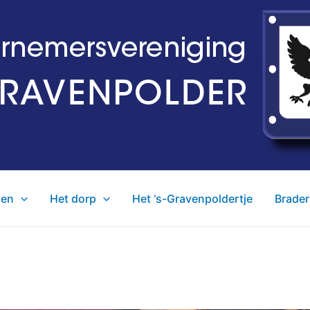
den
Het dorp
Het ‘s-Gravenpoldertje
Brader